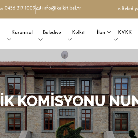
0456 317 1009
info@kelkit.bel.tr
e-Beledi
n
Kurumsal
Belediye
Kelkit
İlan
KVKK
FIK KOMISYONU NUN